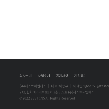
회사소개
사업소개
공지사항
지원하기
(주)제스트씨엔에스
대표 : 이종무
이메일 : igod753@zestcn
242, 한화비즈메트로1차 3층 305호 (주)제스트씨엔에스
© 2022 ZESTCNS All Rights Reserved.